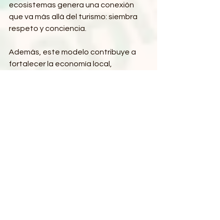
ecosistemas genera una conexión 
que va más allá del turismo: siembra 
respeto y conciencia.
Además, este modelo contribuye a 
fortalecer la economía local, 
generando ingresos justos y estables 
para quienes ofrecen servicios con 
enfoque ambiental. Cada guía, cada 
capitán, cada emprendedor local que 
apuesta por el ecoturismo está 
ayudando a conservar Bahía 
Magdalena a su manera.
Murillos Bros: Navegando con 
propósito en Bahía Magdalena
Murillos Bros Adventours nace del 