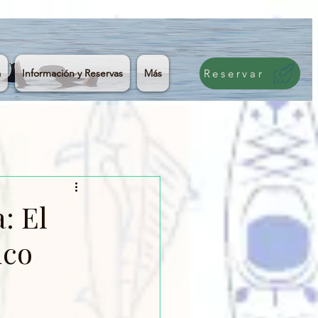
a
Información y Reservas
Más
Reservar
: El
ico