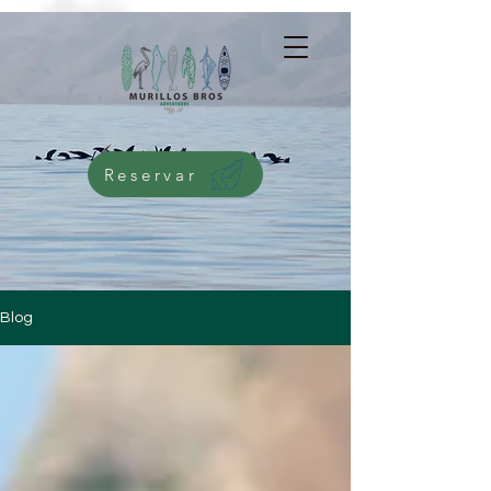
G-5276NMWKQG
Reservar
Blog