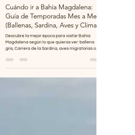
17 jul
4 min de lectura
Cuándo ir a Bahía Magdalena:
Guía de Temporadas Mes a Mes
(Ballenas, Sardina, Aves y Clima)
Descubre la mejor época para visitar Bahía
Magdalena según lo que quieras ver: ballena
gris, Carrera de la Sardina, aves migratorias o
clima ideal. Guía mes a mes de Murillos Bros
Adventours. Bahía Magdalena no tiene una
temporada alta. Tiene varias, y cada una cuenta
una historia distinta del Pacífico. Hay quien llega
en invierno buscando ballenas y se topa con
delfines saltando a un costado de la lancha. Hay
quien llega en otoño por la Carrera de la Sardina
y termina rodead