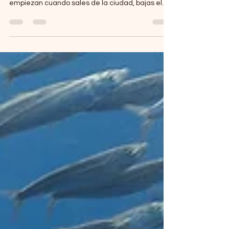
El camino hacia Bahía Magdalena No todos los
viajes empiezan cuando llegas. Algunos
empiezan cuando sales de la ciudad, bajas el
volumen, y el paisaje empieza a cambiar. En
Baja California Sur hay caminos que no solo te
mueven de un punto a otro, sino que te sacan
del ritmo rápido. Puerto San Carlos es uno de
esos lugares. No hay espectaculares ni filas de
hoteles. Hay carretera, desierto, horizonte… y el
Pacífico esperando. Llegar aquí no es
complicado. Solo hay que saber po