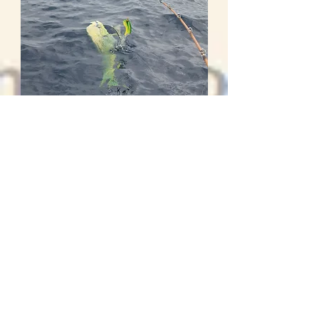
🚤 Qué incluye tu experiencia
de pesca
Con Murillos Bros Adventours vives una
experiencia auténtica, segura y completa en
Bahía Magdalena.
Todas nuestras salidas —ya sea en esteros y
manglares o en mar abierto— incluyen:
✅ Embarcación privada con capitán local
experto
✅ Combustible para la jornada completa
✅ Hielera con hielo para mantener bebidas y
capturas
✅ Lunch ligero y bebidas no alcohólicas
(agua y refrescos)
✅ Equipo de seguridad (chalecos