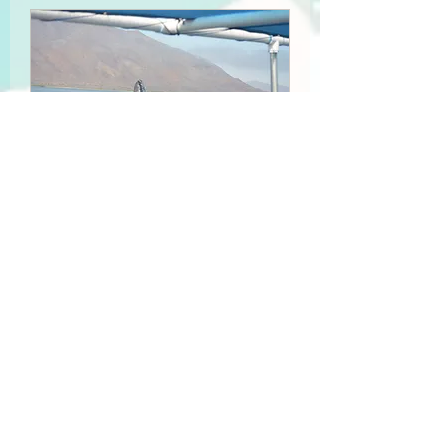
Avistamiento de Ballena
Gris
Encuentro cercano con gigantes
en Bahía Magdalena-Almejas.
Leer más
Reservar ahora