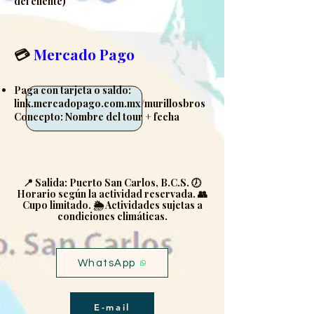
del cliente)
💳
Mercado Pago
Paga con tarjeta o saldo:
link.mercadopago.com.mx/murillosbros
Concepto: Nombre del tour + fecha
📍 Salida: Puerto San Carlos, B.C.S. 🕖
Horario según la actividad reservada. 👥
Cupo limitado. 🌦️ Actividades sujetas a
condiciones climáticas.
WhatsApp
E-mail