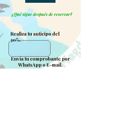
¿Qué sigue después de reservar?
Realiza tu anticipo del
30%.
Envía tu comprobante por
WhatsApp o E-mail.
Recibe tu confirmación y
formulario de participante.
Te enviamos ubicación,
recomendaciones y detalles finales.