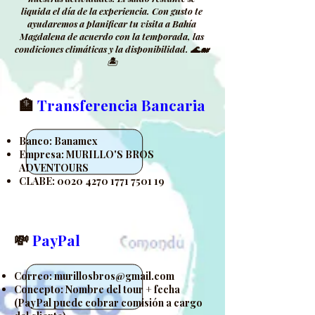
liquida el día de la experiencia. Con gusto te
ayudaremos a planificar tu visita a Bahía
Magdalena de acuerdo con la temporada, las
condiciones climáticas y la disponibilidad. 🌊🐋
🏝️
🏦
Transferencia Bancaria
Banco: Banamex
Empresa: MURILLO'S BROS
ADVENTOURS
CLABE:
0020 4270 1771 7501
19
💸
PayPal
Correo:
murillosbros@gmail.com
Concepto: Nombre del tour + fecha
(PayPal puede cobrar comisión a cargo