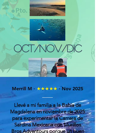
Oct/Nov/Dic
Merrill M ·
★★★★★
· Nov 2025
Llevé a mi familia a la Bahía de
Magdalena en noviembre de 2025
Campamento Ballena
para experimentar la Carrera de
(Conecta con la migración más
Sardina Mexicana con Murillos
majestuosa del Pacífico)
Bros Adventours porque un buen