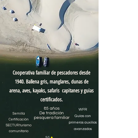
Cooperativa familiar de pescadores desde
1940. Ballena gris, manglares, dunas de
arena, aves, kayaks, safaris capitanes y guias
certificados.
85 años
WFR
De tradición
Semilla
Guías con
pesquera familiar
Certificación
primeros auxilios
S
E
C
T
U
R
turismo
avanzados
comunitario
5.0
★