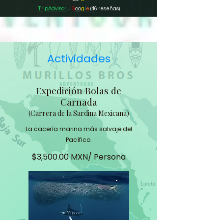
TripAdvisor
+
G
oo
g
l
e
(46 reseñas)
Actividades
Expedición Bolas de
Carnada
(Carrera de la Sardina Mexicana)
La cacería marina más salvaje del
Pacífico.
$3,500.00 MXN/ Persona