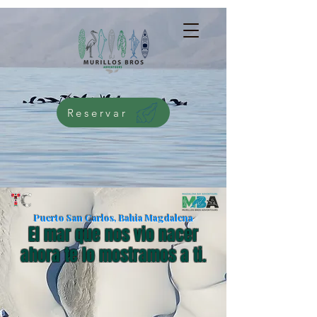
G-5276NMWKQG
Reservar
Puerto San Carlos, Bahia Magdalena
El mar que nos vio nacer
ahora te lo mostramos a ti.